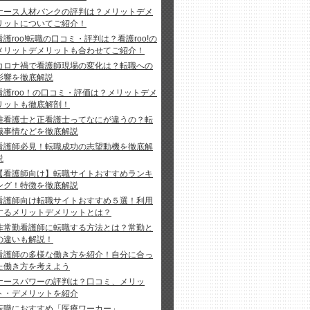
ナース人材バンクの評判は？メリットデメ
リットについてご紹介！
看護roo!転職の口コミ・評判は？看護roo!の
メリットデメリットも合わせてご紹介！
コロナ禍で看護師現場の変化は？転職への
影響を徹底解説
看護roo！の口コミ・評価は？メリットデメ
リットも徹底解剖！
准看護士と正看護士ってなにが違うの？転
職事情などを徹底解説
看護師必見！転職成功の志望動機を徹底解
説
【看護師向け】転職サイトおすすめランキ
ング！特徴を徹底解説
看護師向け転職サイトおすすめ５選！利用
するメリットデメリットとは？
非常勤看護師に転職する方法とは？常勤と
の違いも解説！
看護師の多様な働き方を紹介！自分に合っ
た働き方を考えよう
ナースパワーの評判は？口コミ、メリッ
ト・デメリットを紹介
転職におすすめ「医療ワーカー」