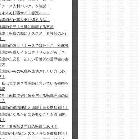
「ナース人材バンク」を解説！
おすすめ転職サイト看護ルー！
看護師が仕事を乗り切る方法！
看護師必見！日勤に転職する方法
解説！転職の際にオススメ「看護師のお仕
事」
看護師の方に「ナースではたらこ」を解説
看護師転職サイトはデメリットだらけ？
看護師志必見！正しい看護師の履歴書の書
き方
看護師からの転職を成功させたい方は必
見！
私は大丈夫？看護師に向いている特徴を
解説
必見！面接で好印象を与える転職理由の伝
え方
看護師の退職理由と退職手順を徹底解説！
看護師になるために必要なことを徹底解
説！
必見！看護師２年目の転職はあり？
看護師の転職にオススメ時期を徹底解説！